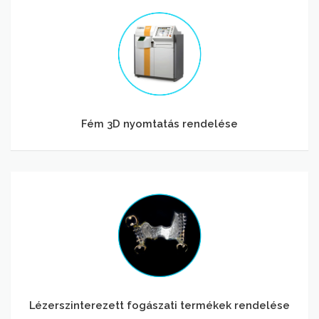
Fém
3D
nyomtatás
rendelése
Fém 3D nyomtatás rendelése
Lézerszinterezett
fogászati
termékek
rendelése
Lézerszinterezett fogászati termékek rendelése