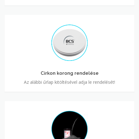
Cirkon
korong
rendelése
Cirkon korong rendelése
Az alábbi űrlap kitöltésével adja le rendelését!
Por
alapanyag
rendelése
lézerszinterezéshez