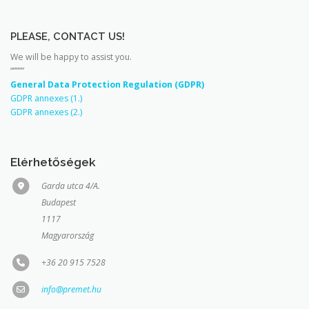
PLEASE, CONTACT US!
We will be happy to assist you.
“””””
General Data Protection Regulation (GDPR)
GDPR annexes (1.)
GDPR annexes (2.)
Elérhetőségek
Garda utca 4/A.
Budapest
1117
Magyarország
+36 20 915 7528
info@premet.hu