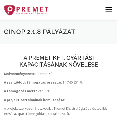
Tovább
a
Menü
tartalomhoz
TECHNOLÓGIA
RÓLUNK
GALÉRIA
GINOP 2.1.8 PÁLYÁZAT
TERMÉKEINK
RENDELÉS
HÍREK
A PREMET KFT. GYÁRTÁSI
KAPACITÁSÁNAK NÖVELÉSE
KAPCSOLAT
PÁLYÁZATOK
Kedvezményezett:
Premet Kft.
A szerződött támogatás összege:
14.740.951 Ft.
A támogatás mértéke:
50%.
A projekt tartalmának bemutatása:
A projekt szervesen illeszkedik a Premet Kft. stratégiájába és tovább
erősíti az Ipar 4.0 megoldások alkalmazását.