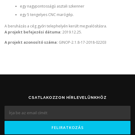
egy nagypontosságú asztali szkenner
egy 5 tengelyes CNC marógép.
A beruházás a cég győri telephelyén került megvalósításra.
A projekt befejezési dátuma:
2019.12.25.
A projekt azonosító száma:
GINOP-2.1.8-17-2018-02203
CSATLAKOZZON HÍRLEVELÜNKHÖZ