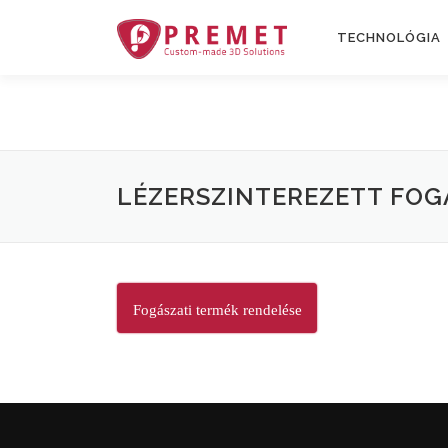
Tovább
a
TECHNOLÓGIA
tartalomhoz
LÉZERSZINTEREZETT FOG
Fogászati termék rendelése