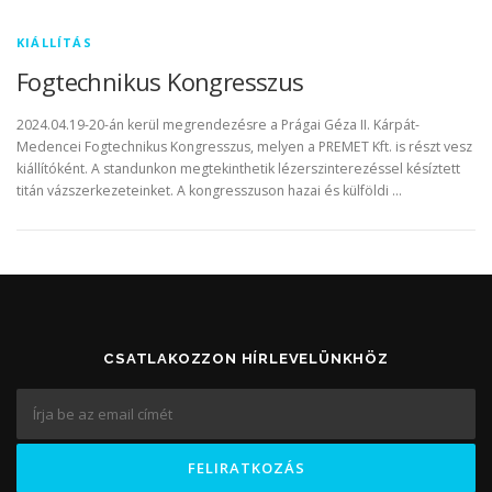
KIÁLLÍTÁS
Fogtechnikus Kongresszus
2024.04.19-20-án kerül megrendezésre a Prágai Géza II. Kárpát-
Medencei Fogtechnikus Kongresszus, melyen a PREMET Kft. is részt vesz
kiállítóként. A standunkon megtekinthetik lézerszinterezéssel késíztett
titán vázszerkezeteinket. A kongresszuson hazai és külföldi …
CSATLAKOZZON HÍRLEVELÜNKHÖZ