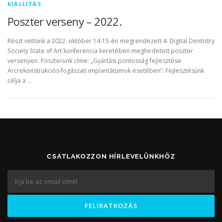
KIÁLLÍTÁS
Poszter verseny – 2022.
Részt vettünk a 2022. október 14-15-én megrendezett 4. Digital Dentistry
Society State of Art konferencia keretében meghirdetett poszter
versenyen. Poszterünk címe: „Gyártási pontosság fejlesztése
Arcrekonstrukciós-fogászati implantátumok esetében”. Fejlesztésünk
célja a …
CSATLAKOZZON HÍRLEVELÜNKHÖZ