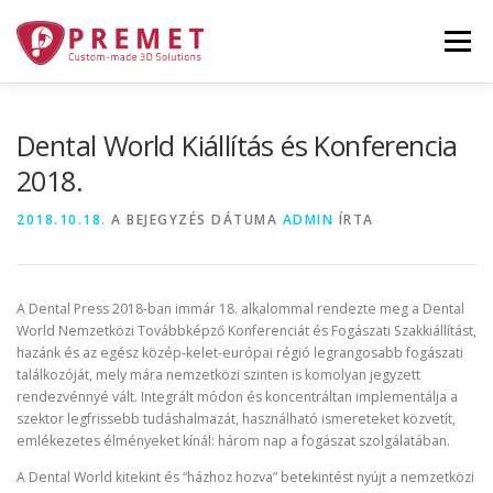
Tovább
a
Menü
tartalomhoz
TECHNOLÓGIA
RÓLUNK
GALÉRIA
Dental World Kiállítás és Konferencia
2018.
TERMÉKEINK
RENDELÉS
HÍREK
2018.10.18.
A BEJEGYZÉS DÁTUMA
ADMIN
ÍRTA
KAPCSOLAT
PÁLYÁZATOK
A Dental Press 2018-ban immár 18. alkalommal rendezte meg a Dental
World Nemzetközi Továbbképző Konferenciát és Fogászati Szakkiállítást,
hazánk és az egész közép-kelet-európai régió legrangosabb fogászati
találkozóját, mely mára nemzetközi szinten is komolyan jegyzett
rendezvénnyé vált. Integrált módon és koncentráltan implementálja a
szektor legfrissebb tudáshalmazát, használható ismereteket közvetít,
emlékezetes élményeket kínál: három nap a fogászat szolgálatában.
A Dental World kitekint és “házhoz hozva” betekintést nyújt a nemzetközi