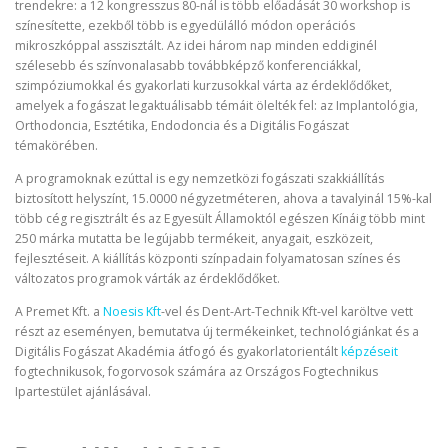
trendekre: a 12 kongresszus 80-nál is több előadását 30 workshop is
színesítette, ezekből több is egyedülálló módon operációs
mikroszkóppal asszisztált. Az idei három nap minden eddiginél
szélesebb és színvonalasabb továbbképző konferenciákkal,
szimpóziumokkal és gyakorlati kurzusokkal várta az érdeklődőket,
amelyek a fogászat legaktuálisabb témáit ölelték fel: az Implantológia,
Orthodoncia, Esztétika, Endodoncia és a Digitális Fogászat
témakörében.
A programoknak ezúttal is egy nemzetközi fogászati szakkiállítás
biztosított helyszínt, 15.0000 négyzetméteren, ahova a tavalyinál 15%-kal
több cég regisztrált és az Egyesült Államoktól egészen Kínáig több mint
250 márka mutatta be legújabb termékeit, anyagait, eszközeit,
fejlesztéseit. A kiállítás központi színpadain folyamatosan színes és
változatos programok várták az érdeklődőket.
A Premet Kft. a
Noesis Kft
-vel és Dent-Art-Technik Kft-vel karöltve vett
részt az eseményen, bemutatva új termékeinket, technológiánkat és a
Digitális Fogászat Akadémia átfogó és gyakorlatorientált
képzéseit
fogtechnikusok, fogorvosok számára az Országos Fogtechnikus
Ipartestület ajánlásával.