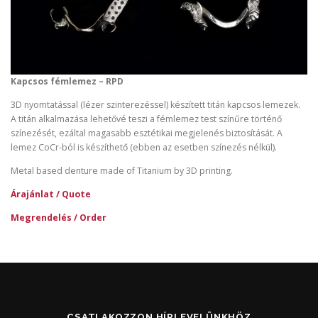
Kapcsos fémlemez – RPD
3D nyomtatással (lézer szinterezéssel) készített titán kapcsos lemezek.
A titán alkalmazása lehetővé teszi a fémlemez test színűre történő
színezését, ezáltal magasabb esztétikai megjelenés biztosítását. A
lemez CoCr-ból is készíthető (ebben az esetben színezés nélkül).
Metal based denture made of Titanium by 3D printing.
Árajánlat / Quote
Megrendelés / Order
CSATLAKOZZON HÍRLEVELÜNKHÖZ