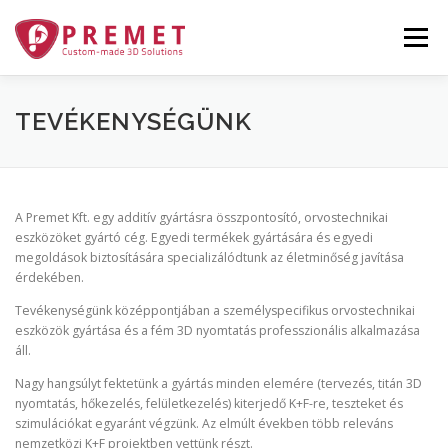
Tovább
a
Menü
tartalomhoz
TECHNOLÓGIA
RÓLUNK
GALÉRIA
TEVÉKENYSÉGÜNK
TERMÉKEINK
RENDELÉS
HÍREK
A Premet Kft. egy additív gyártásra összpontosító, orvostechnikai
eszközöket gyártó cég. Egyedi termékek gyártására és egyedi
megoldások biztosítására specializálódtunk az életminőség javítása
KAPCSOLAT
PÁLYÁZATOK
érdekében.
Tevékenységünk középpontjában a személyspecifikus orvostechnikai
eszközök gyártása és a fém 3D nyomtatás professzionális alkalmazása
áll.
Nagy hangsúlyt fektetünk a gyártás minden elemére (tervezés, titán 3D
nyomtatás, hőkezelés, felületkezelés) kiterjedő K+F-re, teszteket és
szimulációkat egyaránt végzünk. Az elmúlt években több releváns
nemzetközi K+F projektben vettünk részt.